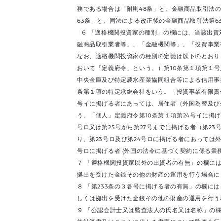
務である場合は「附則48条」と、金融商品取引法
63条」と、同法による改正後の金融商品取引法第6
６ 「適格機関投資家の種別」の欄には、当該出資
融商品取引業者等」、「金融機関等」、「投資事業
なお、適格機関投資家の種別の定義は以下のとおり
おいて「定義府令」という。）第10条第１項第１号
中央金庫及び特定農水産業協同組合等による信用事
条第１項の特定承継会社をいう。「投資事業有限責任
号イに掲げる者にあっては、居住者（外国為替及び
う。「個人」定義府令第10条第１項第24号イに掲
号ロ又は第25号から第27号までに掲げる者（第2
り、第23号ロ及び第24号ロに掲げる者にあっては
号ロに掲げる者 (外国の法令に基づく契約に係る
７ 「適格機関投資家以外の出資者の有無」の欄に
拠出を受けた金銭その他の財産の運用を行う場合に
８ 「第233条の３各号に掲げる者の有無」の欄に
しくは拠出を受けた金銭その他の財産の運用を行
９ 「公認会計士又は監査法人の氏名又は名称」の