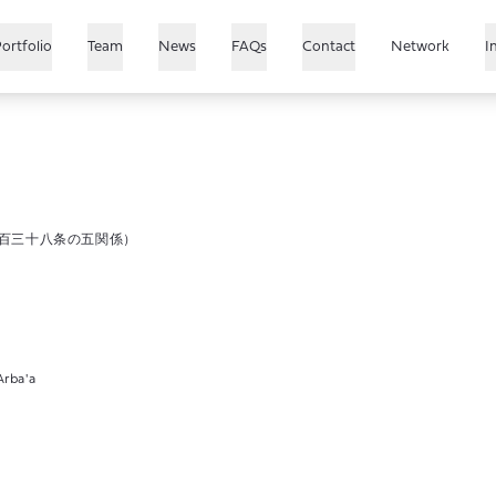
ortfolio
Team
News
FAQs
Contact
Network
I
US
Growth
Japan
China
百三十八条の五関係）
SEA & India
Healthcare
rba'a