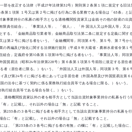
の一部を改正する法律（平成27年法律第32号）附則第２条第１項に規定する旧
3条第１項第 １号又は第２号に掲げる行為に係る業務である場合は「63条」と
対象事業持分の私募の相手方となる適格機関投資家又は金銭その他の財産の出資
有限責任組合」、「事業法人等」、「個人」、「外 国法人又は外国人等」又は
とする。「金融商品取引業者等」金融商品取引法第二条に規定する定義に関する
又は第２号に掲げる者をいう。「金融機関等」同項第４号、第５号、第７号から第
業の再編及び強化に関する法律施行規則（平成９年大蔵省・農林水産省令第１号
組合」定義府令第10条第１項第18号に掲げる者をいう。「事業法人等」同項第2
外国貿易法（昭和24年法律第228号）第６条第１項第５号前段に規定する居住
げる者（居住者に限る。）をいう。「外国法人又は外国人等」同項第３号、第６号、第
3号イ及び第24号イに掲げる者にあっては非居住者（外国為替及び外国貿易法第
外国の法令に基づく契約に係る業務執行組合員等である場合に限る。）をいう。「
業務執行組合員等である場合を除く。）をいう。
は、適格機関投資家以外の者を相手方として当該出資対象事業持分の私募を行う
「有」と記載し、それ以外の場合は「無」と記載 すること。
は、第233条の３各号に掲げる者を相手方として当該出資対象事業持分の私募を行
う場合に「有」と記載し、それ以外の場合は「無」と記載すること。
欄には、「第233条の３各号に掲げる者の有無」の欄に「有」と記載した場合に