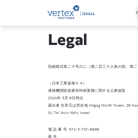
P
Legal
別紙様式第二十号の二（第二百三十八条の四、第二
（日本工業規格Ａ４）
適格機関投資家等特例業務に関する公衆縦覧
2024年 3月 8日時点
届出者 住所又は所在地 Hagag North Tower, 28 HaA
St, Tel Aviv-Yafo, Israel
電 話 番 号: 972-3-737-8888
商 号