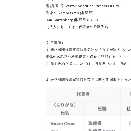
電 話 番 号: Vertex Ventures Partners II Ltd.
氏 名: Yoram Oron (取締役)
Ran Gartenberg (取締役 & CFO)
（法人にあっては、代表者の役職氏名）
(注意事項）
１ 適格機関投資家等特例業務を行う者が法人でな
団体の名称及び根拠規定と併せて記載すること。
２ 氏を改めた者においては、旧氏及び名を「氏名
１ 適格機関投資家等特例業務に関する届出を行った者