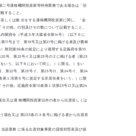
法第二号適格機関投資家等特例業務である場合は「旧
記載すること。
若しくは拠 出をする適格機関投資家に関し、「金
「その他」の別及びその数について記載すること。
内閣府令（平成５年大蔵省令第14号）（以下６に
17号まで、第19号又は第21号に掲げる者及び農林
）附則第36条の規定により適用する定義府令第10
0号、第23号イ又は第23号の２に掲げる者（第23
者をいう。以下６において同じ。）に限る。）をい
22号、第23号イ、第23号ロ、第24号イ、第24
６条第１項第６号に規定する非居住者をいう。）に限
その他」定義府令第10条第１項第23号ロ又は第24
場合又は適 格機関投資家以外の者から出資若しくは
う場合又は 第233条の３各号に掲げる者から出資若
、当該業務 に係る出資対象事業の貸借対照表及び損