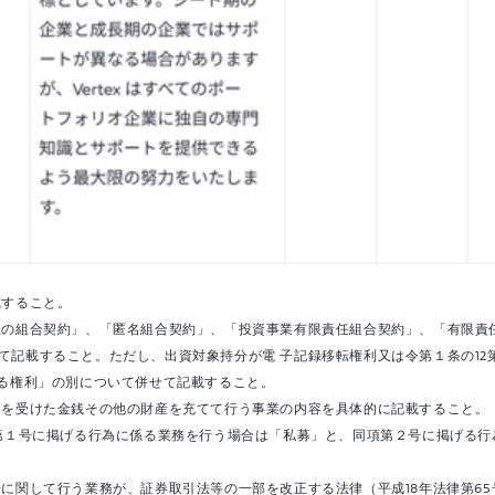
載すること。
上の組合契約」、「匿名組合契約」、「投資事業有限責任組合契約」、「有限責
て記載すること。ただし、出資対象持分が電 子記録移転権利又は令第１条の12
する権利」の別について併せて記載すること。
出を受けた金銭その他の財産を充てて行う事業の内容を具体的に記載すること
項第１号に掲げる行為に係る業務を行う場合は「私募」と、同項第２号に掲げる
に関して行う業務が、証券取引法等の一部を改正する法律（平成18年法律第65